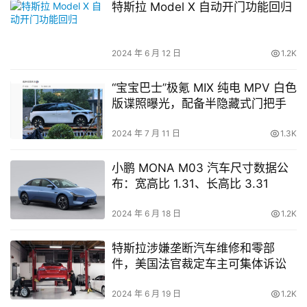
特斯拉 Model X 自动开门功能回归
2024 年 6 月 12 日
1.2K
“宝宝巴士”极氪 MIX 纯电 MPV 白色
版谍照曝光，配备半隐藏式门把手
2024 年 7 月 11 日
1.3K
小鹏 MONA M03 汽车尺寸数据公
布：宽高比 1.31、长高比 3.31
2024 年 6 月 18 日
1.2K
特斯拉涉嫌垄断汽车维修和零部
件，美国法官裁定车主可集体诉讼
2024 年 6 月 19 日
1.2K