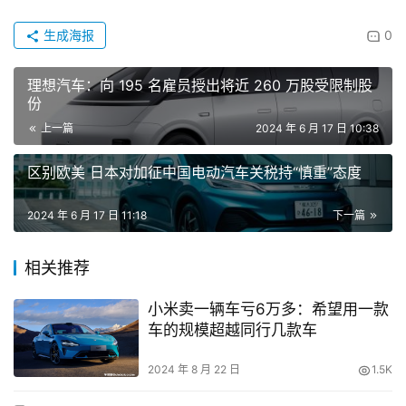
生成海报
0
理想汽车：向 195 名雇员授出将近 260 万股受限制股
份
上一篇
2024 年 6 月 17 日 10:38
区别欧美 日本对加征中国电动汽车关税持“慎重”态度
2024 年 6 月 17 日 11:18
下一篇
相关推荐
小米卖一辆车亏6万多：希望用一款
车的规模超越同行几款车
2024 年 8 月 22 日
1.5K