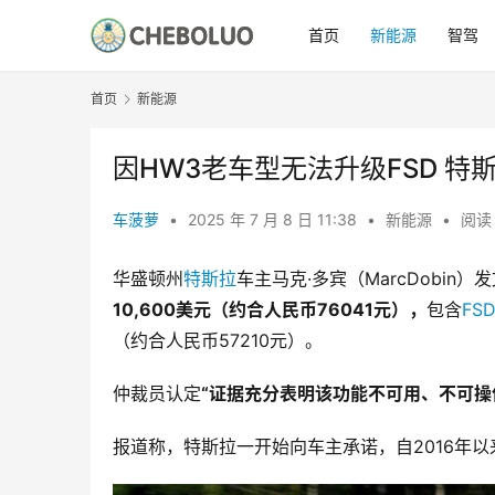
首页
新能源
智驾
首页
新能源
因HW3老车型无法升级FSD 特斯
车菠萝
•
2025 年 7 月 8 日 11:38
•
新能源
•
阅读 
华盛顿州
特斯拉
车主马克·多宾（MarcDobi
10,600美元（约合人民币76041元），
包含
FS
（约合人民币57210元）。
仲裁员认定
“证据充分表明该功能不可用、不可操
报道称，特斯拉一开始向车主承诺，自2016年