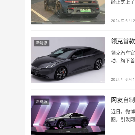
经正式上了
而其中期改
2024 年 6 月 
领克首款纯
新能源
领克汽车官
动，旗下首
旗舰级轿车
2024 年 6 月 
网友自制
新能源
近日，微博
图，引发网
移植，细节