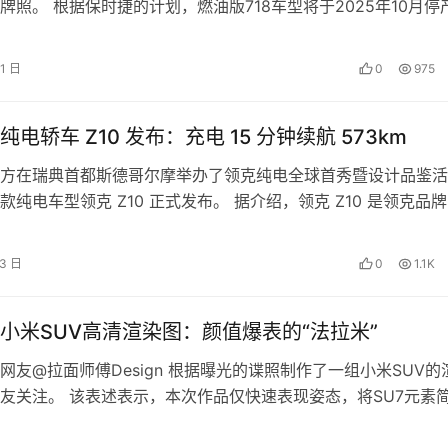
牌照。 根据保时捷的计划，燃油版718车型将于2025年10月停
款时将完全电动化，预…
21 日
0
975
电轿车 Z10 发布：充电 15 分钟续航 573km
方在瑞典首都斯德哥尔摩举办了领克纯电全球首秀暨设计品鉴活
款纯电车型领克 Z10 正式发布。 据介绍，领克 Z10 是领克品
，定位中大型车，车长超 …
13 日
0
1.1K
小米SUV高清渲染图：颜值爆表的“法拉米”
网友@拉面师傅Design 根据曝光的谍照制作了一组小米SUV的
友关注。 该表述表示，本次作品仅快速表现姿态，将SU7元素
没过多在意，等谍照伪…