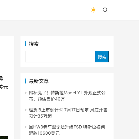
搜索
搜索
款
最新文章
美元
尾标亮了！特斯拉Model Y L外观正式公
布：预估售价40万
理想i8上市倒计时 7月17日预定 月底开售
预计35万起
因HW3老车型无法升级FSD 特斯拉被判
退款10600美元