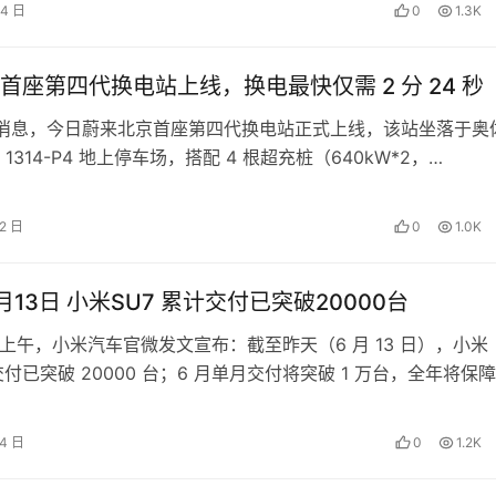
24 日
0
1.3K
首座第四代换电站上线，换电最快仅需 2 分 24 秒
2 日消息，今日蔚来北京首座第四代换电站正式上线，该站坐落于奥
1314-P4 地上停车场，搭配 4 根超充桩（640kW*2，
），24 小时…
12 日
0
1.0K
截止至6月13日 小米SU7 累计交付已突破20000台
 日 上午，小米汽车官微发文宣布：截至昨天（6 月 13 日），小米
交付已突破 20000 台；6 月单月交付将突破 1 万台，全年将保
…
14 日
0
1.2K