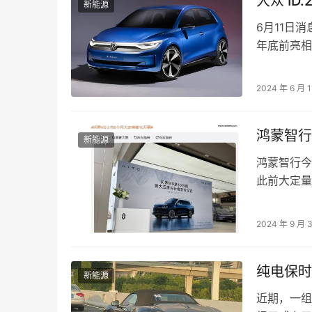
大众 I
新能源
6月11日
年底前亮相
旨在满足市
2024 年 6 月 1
鸿蒙智行问
新能源
鸿蒙智行今
此前大定量已
…
2024 年 9 月 
纯电保时
新能源
近期，一组