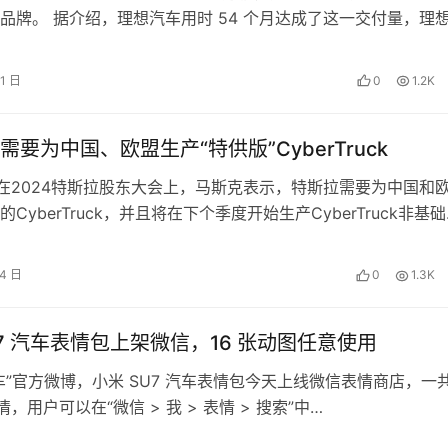
品牌。 据介绍，理想汽车用时 54 个月达成了这一交付量，理
 车型 L9 上市目前…
21 日
0
1.2K
需要为中国、欧盟生产“特供版”CyberTruck
，在2024特斯拉股东大会上，马斯克表示，特斯拉需要为中国和
CyberTruck，并且将在下个季度开始生产CyberTruck非基
斯克认为，…
14 日
0
1.3K
U7 汽车表情包上架微信，16 张动图任意使用
车”官方微博，小米 SU7 汽车表情包今天上线微信表情商店，一
表情，用户可以在“微信 > 我 > 表情 > 搜索”中…