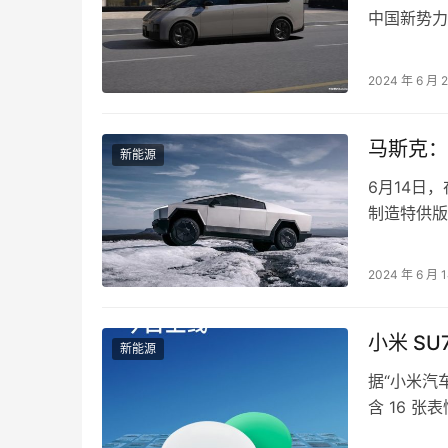
中国新势力
尺寸 SUV
2024 年 6 月 
马斯克：
新能源
6月14日
制造特供版的
系列。 马
2024 年 6 月 
小米 S
新能源
据“小米汽
含 16 张