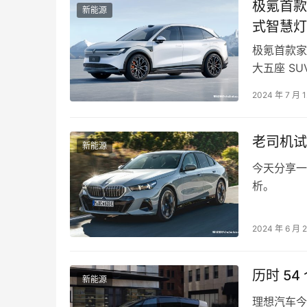
极氪首款家
新能源
式智慧灯
极氪首款家
大五座 S
浩瀚架…
2024 年 7 月 
老司机试
新能源
今天分享一
析。
2024 年 6 月 
新能源
理想汽车今