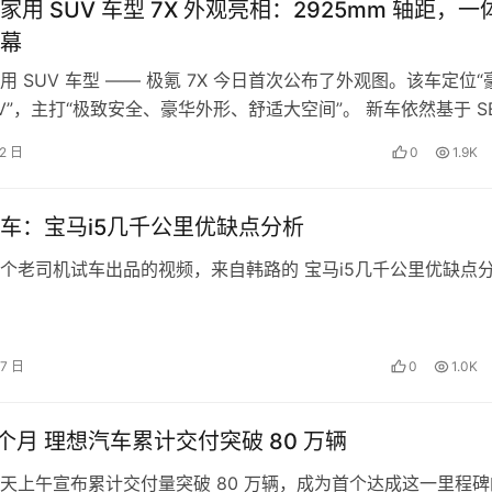
用 SUV 车型 7X 外观亮相：2925mm 轴距，一
幕
用 SUV 车型 —— 极氪 7X 今日首次公布了外观图。该车定位“
UV”，主打“极致安全、豪华外形、舒适大空间”。 新车依然基于 S
12 日
0
1.9K
车：宝马i5几千公里优缺点分析
个老司机试车出品的视频，来自韩路的 宝马i5几千公里优缺点
27 日
0
1.0K
历时 54 个月 理想汽车累计交付突破 80 万辆
天上午宣布累计交付量突破 80 万辆，成为首个达成这一里程碑