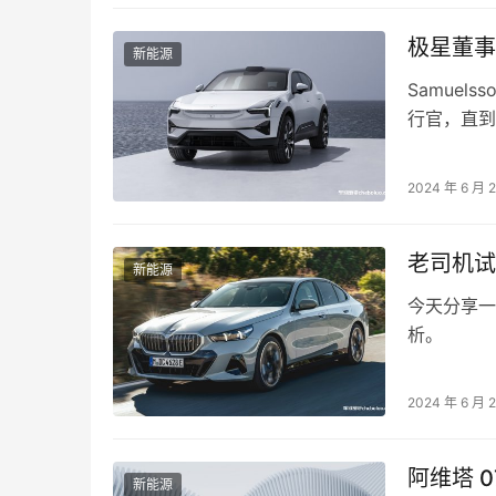
极星董事长
新能源
Samue
行官，直到
并于2022
2024 年 6 月 
老司机试
新能源
今天分享一
析。
2024 年 6 月 
阿维塔 
新能源