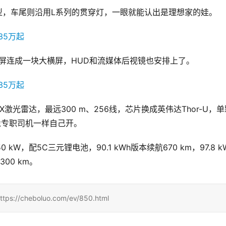
型，车尾则沿用L系列的贯穿灯，一眼就能认出是理想家的娃。
驾屏连成一块大横屏，HUD和流媒体后视镜也安排上了。
X激光雷达，最远300 m、256线，芯片换成英伟达Thor-U，单
，像专职司机一样自己开。
W，配5C三元锂电池，90.1 kWh版本续航670 km，97.8 k
00 km。
eboluo.com/ev/850.html