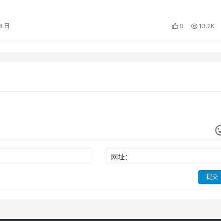
定位全场景大六…
8 日
0
13.2K
网址：
提交