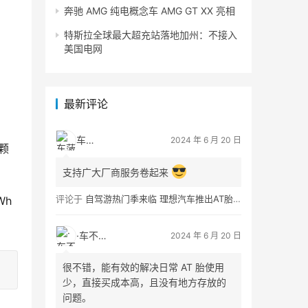
奔驰 AMG 纯电概念车 AMG GT XX 亮相
特斯拉全球最大超充站落地加州：不接入
美国电网
最新评论
车菠萝
2024 年 6 月 20 日
颗
支持广大厂商服务卷起来
评论于
自驾游热门季来临 理想汽车推出AT胎租借服务
Wh
·车不易·
2024 年 6 月 20 日
很不错，能有效的解决日常 AT 胎使用
少，直接买成本高，且没有地方存放的
问题。