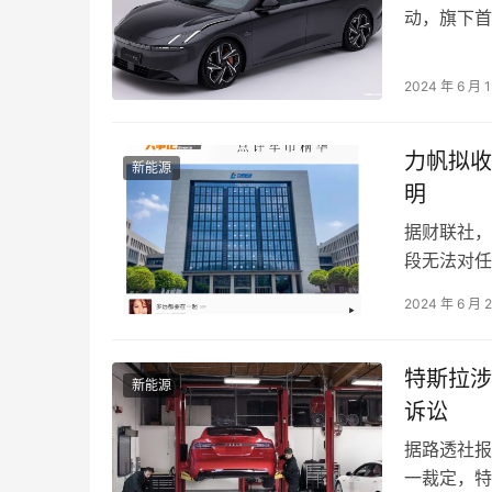
动，旗下首
旗舰级轿车
2024 年 6 月 
力帆拟收
新能源
明
据财联社，
段无法对任
事记”今天
2024 年 6 月 
特斯拉涉
新能源
诉讼
据路透社报道
一裁定，特