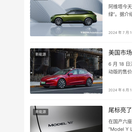
阿维塔今天
绿”。据介
艺，采用“
2024 年 7 月 
美国市场
新能源
6 月 18
动版的售价
售价为 47
2024 年 6 月 
尾标亮了
新能源
在国产六座
“Model