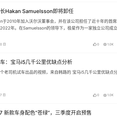
Hakan Samuelsson即将卸任
lsson于2010年加入沃尔沃董事会，并在该公司担任了近十年的首
2022年。在Samuelsson的领导下，极星作为一家独立公司成
年6月在…
20 日
0
1.0K
车：宝马i5几千公里优缺点分析
个老司机试车出品的视频，来自韩路的 宝马i5几千公里优缺点
27 日
0
1.0K
07 新款车身配色“苍绿”，三季度开启预售