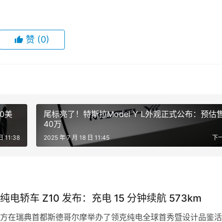
赞
(0)
0美
尾标亮了！特斯拉Model Y L外观正式公布：预估
40万
日 11:38
2025 年 7 月 18 日 11:45
下
电轿车 Z10 发布：充电 15 分钟续航 573km
方在瑞典首都斯德哥尔摩举办了领克纯电全球首秀暨设计品鉴活