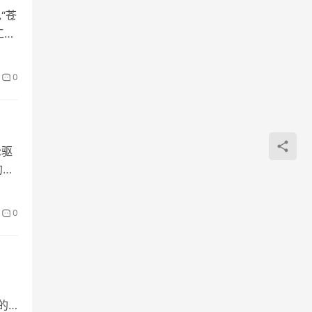
“苍
工
0
轮驱
的起
0
的