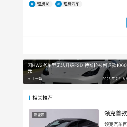
理想 i8
理想汽车
因HW3老车型无法升级FSD 特斯拉被判退款1060
元
上一篇
2025 年 7 月 8 
相关推荐
领克首款纯
新能源
领克汽车官