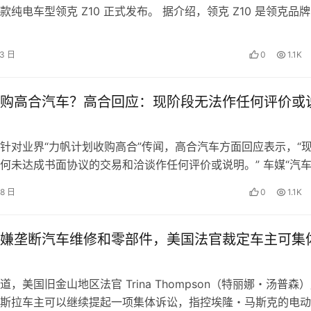
款纯电车型领克 Z10 正式发布。 据介绍，领克 Z10 是领克品
，定位中大型车，车长超 …
13 日
0
1.1K
购高合汽车？高合回应：现阶段无法作任何评价或
针对业界“力帆计划收购高合”传闻，高合汽车方面回应表示，“
何未达成书面协议的交易和洽谈作任何评价或说明。” 车媒“汽
下午发文称，高合汽车将迎来…
28 日
0
1.1K
嫌垄断汽车维修和零部件，美国法官裁定车主可集
，美国旧金山地区法官 Trina Thompson（特丽娜・汤普森
斯拉车主可以继续提起一项集体诉讼，指控埃隆・马斯克的电动