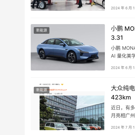
车公司特斯
2024 年 6 月 
小鹏 MO
新能源
3.31
小鹏 MON
AI 量化
4780x189
2024 年 6 月 
大众纯电“
新能源
423km
近日，有多位
月亮相广州
传奇车型 T
2024 年 7 月 