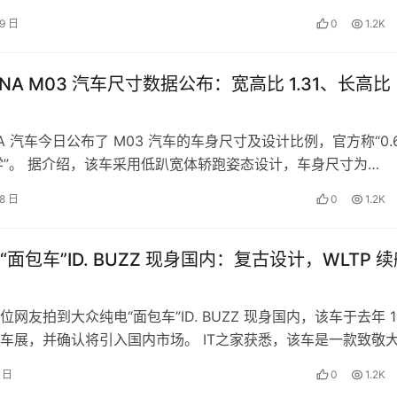
拉垄断维修和零部件市…
19 日
0
1.2K
NA M03 汽车尺寸数据公布：宽高比 1.31、长高比
A 汽车今日公布了 M03 汽车的车身尺寸及设计比例，官方称“0.6
美学”。 据介绍，该车采用低趴宽体轿跑姿态设计，车身尺寸为
6x14…
18 日
0
1.2K
面包车”ID. BUZZ 现身国内：复古设计，WLTP 
网友拍到大众纯电“面包车”ID. BUZZ 现身国内，该车于去年 1
车展，并确认将引入国内市场。 IT之家获悉，该车是一款致敬
1 的电动汽…
1 日
0
1.2K