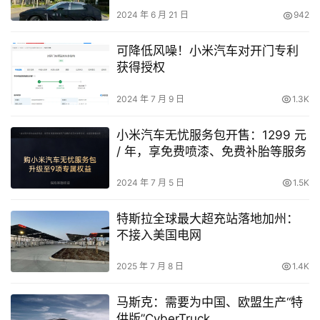
2024 年 6 月 21 日
942
可降低风噪！小米汽车对开门专利
获得授权
2024 年 7 月 9 日
1.3K
小米汽车无忧服务包开售：1299 元
/ 年，享免费喷漆、免费补胎等服务
2024 年 7 月 5 日
1.5K
特斯拉全球最大超充站落地加州：
不接入美国电网
2025 年 7 月 8 日
1.4K
马斯克：需要为中国、欧盟生产“特
供版”CyberTruck