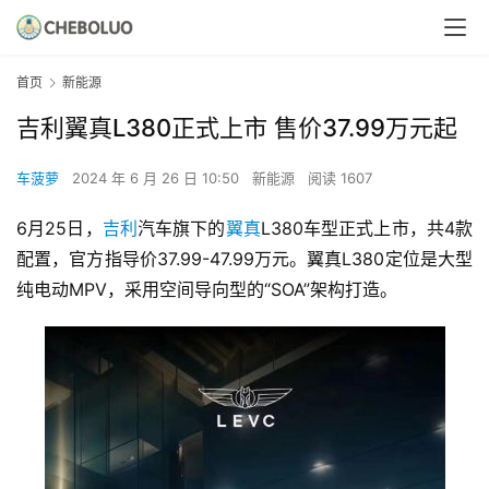
首页
新能源
吉利翼真L380正式上市 售价37.99万元起
车菠萝
2024 年 6 月 26 日 10:50
新能源
阅读 1607
6月25日，
吉利
汽车旗下的
翼真
L380车型正式上市，共4款
配置，官方指导价37.99-47.99万元。翼真L380定位是大型
纯电动MPV，采用空间导向型的“SOA”架构打造。