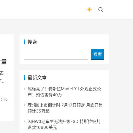
搜索
搜索
质量
表
最新文章
车的
尾标亮了！特斯拉Model Y L外观正式公
布：预估售价40万
0
理想i8上市倒计时 7月17日预定 月底开售
预计35万起
因HW3老车型无法升级FSD 特斯拉被判
退款10600美元