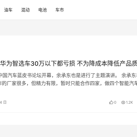
油车
混动
电池
车市
华为智选车30万以下都亏损 不为降成本降低产品
4中国汽车蓝皮书论坛开幕，余承东也是进行了主题演讲。 余承东
作的厂家很多，但精力有限，暂时只能合作四家，做四个智能汽
很多企业用我们产品解决方案自…
14 日
0
1.2K