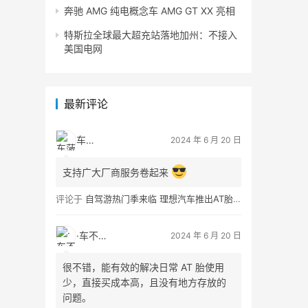
奔驰 AMG 纯电概念车 AMG GT XX 亮相
特斯拉全球最大超充站落地加州：不接入
美国电网
最新评论
车菠萝
2024 年 6 月 20 日
支持广大厂商服务卷起来
评论于
自驾游热门季来临 理想汽车推出AT胎租借服务
·车不易·
2024 年 6 月 20 日
很不错，能有效的解决日常 AT 胎使用
少，直接买成本高，且没有地方存放的
问题。