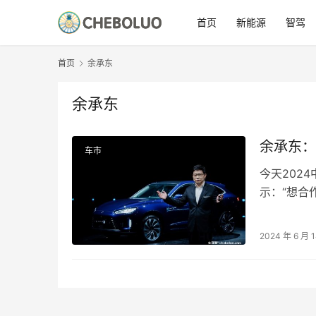
首页
新能源
智驾
首页
余承东
余承东
余承东：
车市
今天202
示：“想合
样板。还有
2024 年 6 月 